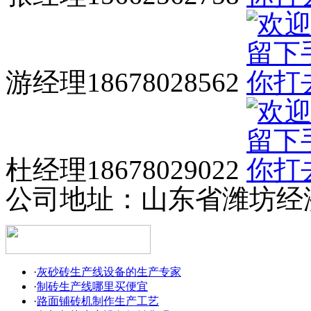
游经理18678028562
杜经理18678029022
公司地址：
山东省潍坊经
·
灰砂砖生产线设备的生产专家
·
制砖生产线哪里买便宜
·
路面铺砖机制作生产工艺