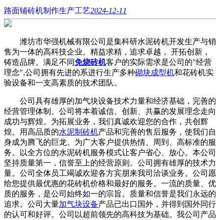
路面铺砖机制作生产工艺
2024-12-11
潍坊市华强机械有限公司是集科研水泥砖机开发生产与销
售为一体的高科技企业。精益求精，追求卓越， 开拓创新，
铸造品牌。满足不同
免烧砖机
客户的实际需求是公司的"经营
理念",公司拥有先进的系进行生产多种
砌块成型机
和花砖机实
验设备和一支高素质的技术团队。
公司具有雄厚的加气块设备技术力量和经济基础，完善的
经营管理体制。公司将本着诚信、创新、共赢的发展理念走向
成功与辉煌。为拓展业务，我们真诚欢迎您的合作，共创辉
煌。用高品质的
水泥制砖机
产品和完善的售后服务，使我们自
身成为腾飞的巨龙。为广大客户提供热情、周到、高标准的服
务。以全方位的水泥砖机服务模式让客户省心、放心。本公司
坚持质量第一，信誉至上的经营原则。公司拥有雄厚的技术力
量。公司全体员工竭诚欢迎各方宾朋来我司洽谈业务。公司愿
给您提供最优惠的花砖机价格和最好的服务。一流的质量、优
质的服务，是公司始终如一的宗旨。质量和信誉是我们永远的
追求。公司大量
加气块设备
产品已出口国外，并得到国外同行
的认可和好评。公司以超前领先的高科技为基础。我公司产品