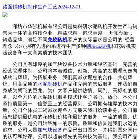
路面铺砖机制作生产工艺
2024-12-11
潍坊市华强机械有限公司是集科研水泥砖机开发生产与销
售为一体的高科技企业。精益求精，追求卓越， 开拓创新，
铸造品牌。满足不同
免烧砖机
客户的实际需求是公司的"经营
理念",公司拥有先进的系进行生产多种
砌块成型机
和花砖机实
验设备和一支高素质的技术团队。
公司具有雄厚的加气块设备技术力量和经济基础，完善的
经营管理体制。公司将本着诚信、创新、共赢的发展理念走向
成功与辉煌。为拓展业务，我们真诚欢迎您的合作，共创辉
煌。用高品质的
水泥制砖机
产品和完善的售后服务，使我们自
身成为腾飞的巨龙。为广大客户提供热情、周到、高标准的服
务。以全方位的水泥砖机服务模式让客户省心、放心。本公司
坚持质量第一，信誉至上的经营原则。公司拥有雄厚的技术力
量。公司全体员工竭诚欢迎各方宾朋来我司洽谈业务。公司愿
给您提供最优惠的花砖机价格和最好的服务。一流的质量、优
质的服务，是公司始终如一的宗旨。质量和信誉是我们永远的
追求。公司大量
加气块设备
产品已出口国外，并得到国外同行
的认可和好评。公司以超前领先的高科技为基础。我公司产品