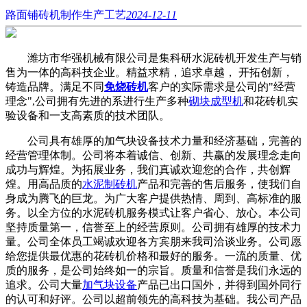
路面铺砖机制作生产工艺
2024-12-11
潍坊市华强机械有限公司是集科研水泥砖机开发生产与销
售为一体的高科技企业。精益求精，追求卓越， 开拓创新，
铸造品牌。满足不同
免烧砖机
客户的实际需求是公司的"经营
理念",公司拥有先进的系进行生产多种
砌块成型机
和花砖机实
验设备和一支高素质的技术团队。
公司具有雄厚的加气块设备技术力量和经济基础，完善的
经营管理体制。公司将本着诚信、创新、共赢的发展理念走向
成功与辉煌。为拓展业务，我们真诚欢迎您的合作，共创辉
煌。用高品质的
水泥制砖机
产品和完善的售后服务，使我们自
身成为腾飞的巨龙。为广大客户提供热情、周到、高标准的服
务。以全方位的水泥砖机服务模式让客户省心、放心。本公司
坚持质量第一，信誉至上的经营原则。公司拥有雄厚的技术力
量。公司全体员工竭诚欢迎各方宾朋来我司洽谈业务。公司愿
给您提供最优惠的花砖机价格和最好的服务。一流的质量、优
质的服务，是公司始终如一的宗旨。质量和信誉是我们永远的
追求。公司大量
加气块设备
产品已出口国外，并得到国外同行
的认可和好评。公司以超前领先的高科技为基础。我公司产品