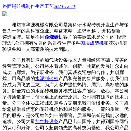
路面铺砖机制作生产工艺
2024-12-11
潍坊市华强机械有限公司是集科研水泥砖机开发生产与销
售为一体的高科技企业。精益求精，追求卓越， 开拓创新，
铸造品牌。满足不同
免烧砖机
客户的实际需求是公司的"经营
理念",公司拥有先进的系进行生产多种
砌块成型机
和花砖机实
验设备和一支高素质的技术团队。
公司具有雄厚的加气块设备技术力量和经济基础，完善的
经营管理体制。公司将本着诚信、创新、共赢的发展理念走向
成功与辉煌。为拓展业务，我们真诚欢迎您的合作，共创辉
煌。用高品质的
水泥制砖机
产品和完善的售后服务，使我们自
身成为腾飞的巨龙。为广大客户提供热情、周到、高标准的服
务。以全方位的水泥砖机服务模式让客户省心、放心。本公司
坚持质量第一，信誉至上的经营原则。公司拥有雄厚的技术力
量。公司全体员工竭诚欢迎各方宾朋来我司洽谈业务。公司愿
给您提供最优惠的花砖机价格和最好的服务。一流的质量、优
质的服务，是公司始终如一的宗旨。质量和信誉是我们永远的
追求。公司大量
加气块设备
产品已出口国外，并得到国外同行
的认可和好评。公司以超前领先的高科技为基础。我公司产品